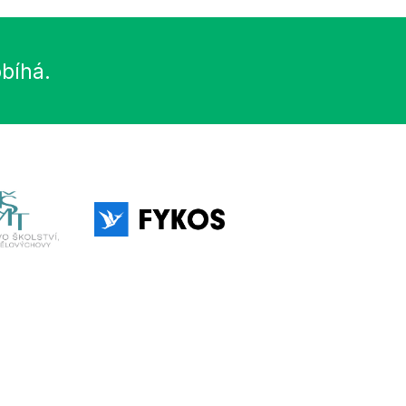
obíhá.