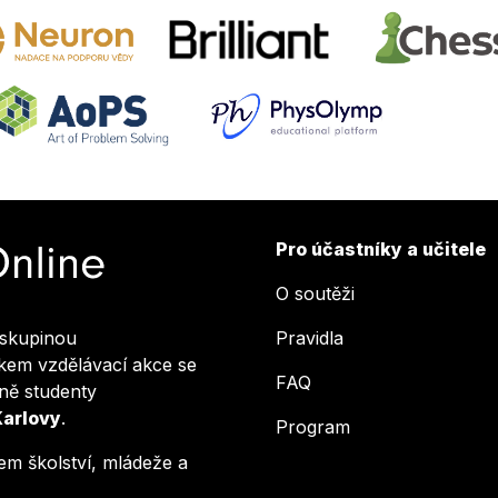
Pro účastníky a učitele
O soutěži
skupinou
Pravidla
okem vzdělávací akce se
FAQ
ně studenty
Karlovy
.
Program
em školství, mládeže a