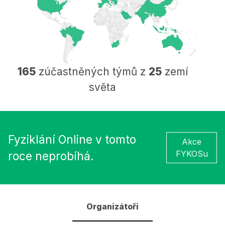
165
zúčastněných týmů z
25
zemí
světa
Fyziklání Online v tomto
Akce
FYKOSu
roce neprobíhá.
Organizátoři