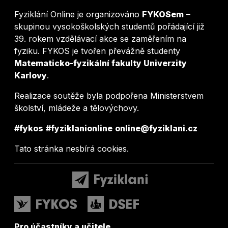
Fyziklání Online je organizováno
FYKOSem
–
skupinou vysokoškolských studentů pořádající již
39. rokem vzdělávací akce se zaměřením na
fyziku. FYKOS je tvořen převážně studenty
Matematicko-fyzikální fakulty Univerzity
Karlovy
.
Realizace soutěže byla podpořena Ministerstvem
školství, mládeže a tělovýchovy.
#fykos
#fyziklanionline
online@fyziklani.cz
Tato stránka nesbírá cookies.
Pro účastníky a učitele